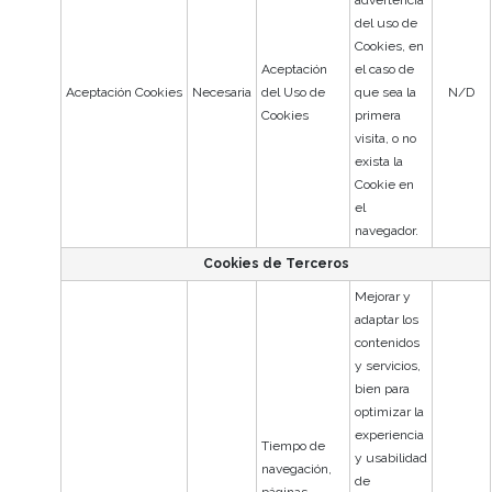
del uso de
Cookies, en
Aceptación
el caso de
Aceptación Cookies
Necesaria
del Uso de
que sea la
N/D
Cookies
primera
visita, o no
exista la
Cookie en
el
navegador.
Cookies de Terceros
Mejorar y
adaptar los
contenidos
y servicios,
bien para
optimizar la
experiencia
Tiempo de
y usabilidad
navegación,
de
páginas