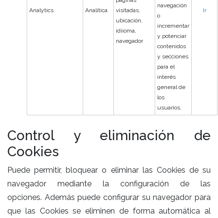
navegación
Analytics
Analítica
visitadas,
Ir
o
ubicación,
incrementar
idiioma,
y potenciar
navegador
contenidos
y secciones
para el
interés
general de
los
usuarios.
Control y eliminación de
Cookies
Puede permitir, bloquear o eliminar las Cookies de su
navegador mediante la configuración de las
opciones. Además puede configurar su navegador para
que las Cookies se eliminen de forma automática al