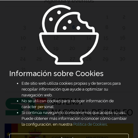
Agenda y eventos
1
2
3
4
5
6
7
8
9
10
11
12
13
14
15
16
17
18
19
20
21
22
23
24
25
26
27
28
29
30
31
Información sobre Cookies
Este sitio web utiliza cookies propias y de terceros para
Agencia autorizada
recopilar información que ayude a optimizar su
navegación web.
No se utilizan cookies para recoger información de
carácter personal.
Si continúa navegando, consideramos que acepta su uso.
Puede obtener más información o conocer cómo cambiar
la configuración, en nuestra
Política de Cookies
.