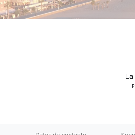
La
P
Datos de contacto
Secc